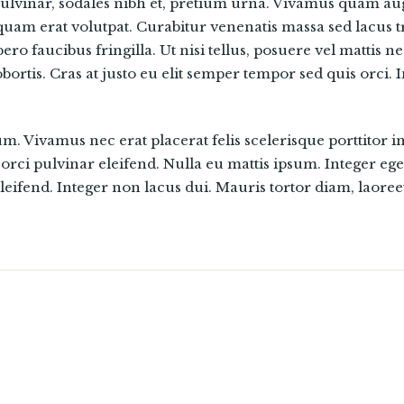
pulvinar, sodales nibh et, pretium urna. Vivamus quam a
iquam erat volutpat. Curabitur venenatis massa sed lacus tr
ibero faucibus fringilla. Ut nisi tellus, posuere vel mattis 
bortis. Cras at justo eu elit semper tempor sed quis orci.
. Vivamus nec erat placerat felis scelerisque porttitor in
 orci pulvinar eleifend. Nulla eu mattis ipsum. Integer eget
eifend. Integer non lacus dui. Mauris tortor diam, laore