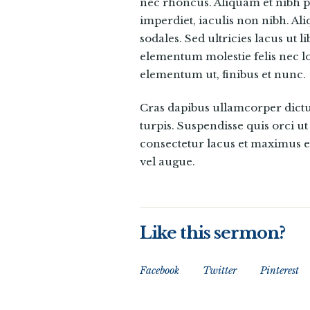
nec rhoncus. Aliquam et nibh 
imperdiet, iaculis non nibh. Al
sodales. Sed ultricies lacus ut l
elementum molestie felis nec lo
elementum ut, finibus et nunc.
Cras dapibus ullamcorper dictum
turpis. Suspendisse quis orci ut
consectetur lacus et maximus el
vel augue.
Like this sermon?
Facebook
Twitter
Pinterest