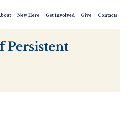
About
New Here
Get Involved
Give
Contacts
f Persistent