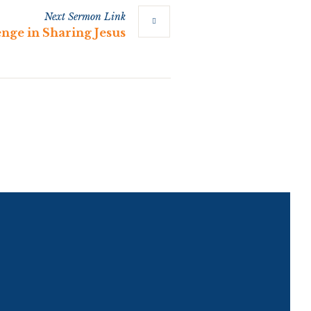
Next
Sermon
Link
enge in Sharing Jesus